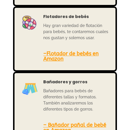
Flotadores de bebés
Hay gran variedad de flotación
para bebés, te contaremos cuales
nos gustan y solemos usar.
–
Flotador de bebés en
Amazon
Bañadores y gorros
Bañadores para bebés de
diferentes tallas y formatos.
También analizaremos los
diferentes tipos de gorros.
– Bañador pañal de bebé