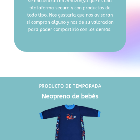
se encuentran en Amazon,ya que es una
plataforma segura y con productos de
todo tipo. Nos gustaría que nos avisaran
si compran alguno y nos de su valoración
para poder compartirlo con los demás.
PRODUCTO DE TEMPORADA
Neopreno de bebés